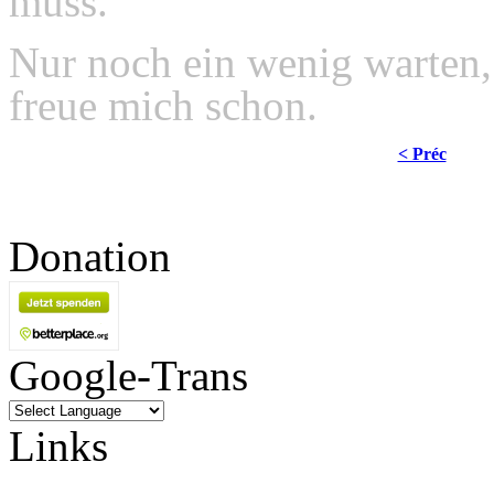
muss.
Nur noch ein wenig warten, 
freue mich schon.
< Préc
Donation
Google-Trans
Links