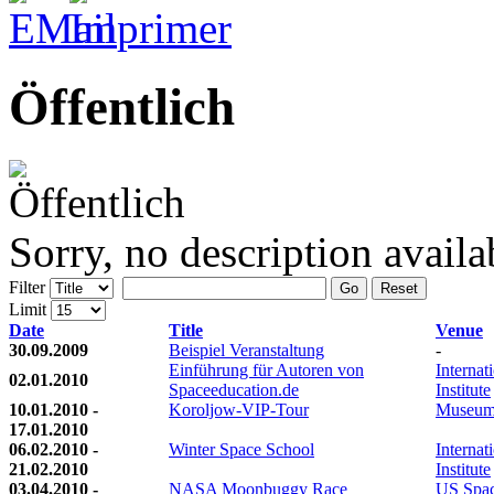
Öffentlich
Sorry, no description availa
Filter
Go
Reset
Limit
Date
Title
Venue
30.09.2009
Beispiel Veranstaltung
-
Einführung für Autoren von
Internat
02.01.2010
Spaceeducation.de
Institute
10.01.2010 -
Koroljow-VIP-Tour
Museum
17.01.2010
06.02.2010 -
Winter Space School
Internat
21.02.2010
Institute
03.04.2010 -
NASA Moonbuggy Race
US Spac