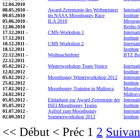
12.04.2010
08.05.2010 -
Award-Zeremonie des Weltmeisters
Internat
09.05.2010
im NASA Moonbuggy Race
Institute
05.06.2010 -
ILA 2010
Messege
12.06.2010
Berlin-
17.12.2011 -
CMS-Workshop 1
Internat
17.12.2011
Institute
18.12.2011 -
CMS Workshop 2
Internat
18.12.2011
Institute
22.12.2011 -
Weihnachtsfeier
BTZ Bo
22.12.2011
05.02.2012 -
Winterworkshop Team Venice
Internat
12.02.2012
Institute
05.02.2012 -
Moonbuggy Winterworkshop 2012
Internat
25.02.2012
Institute
17.02.2012 -
Moonbuggy Training in Mallorca
Moonbu
24.02.2012
Mallorc
05.05.2012 -
Einladung zur Award Zeremonie der
Internat
05.05.2012
ISEI-Moonbuggy Teams
Institute
01.07.2012 -
Aufruf zum Moonbuggy
Internat
02.09.2012
Sommerworkshop 2012
Institute
<<
Début
<
Préc
1
2
Suivan