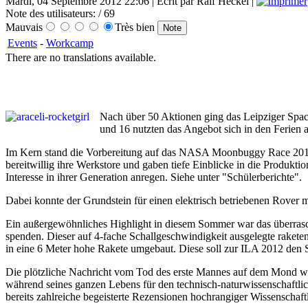
Mardi, 04 Septembre 2012 22:06 | Écrit par Ralf Heckel |
Note des utilisateurs:
/ 69
Mauvais
Très bien
Events
-
Workcamp
There are no translations available.
Nach über 50 Aktionen ging das Leipziger Spa
und 16 nutzten das Angebot sich in den Ferien a
Im Kern stand die Vorbereitung auf das NASA Moonbuggy Race 2013. S
bereitwillig ihre Werkstore und gaben tiefe Einblicke in die Produkti
Interesse in ihrer Generation anregen. Siehe unter "Schülerberichte".
Dabei konnte der Grundstein für einen elektrisch betriebenen Rover m
Ein außergewöhnliches Highlight in diesem Sommer war das überras
spenden. Dieser auf 4-fache Schallgeschwindigkeit ausgelegte raket
in eine 6 Meter hohe Rakete umgebaut. Diese soll zur ILA 2012 den St
Die plötzliche Nachricht vom Tod des erste Mannes auf dem Mond wu
während seines ganzen Lebens für den technisch-naturwissenschaftli
bereits zahlreiche begeisterte Rezensionen hochrangiger Wissenschaft