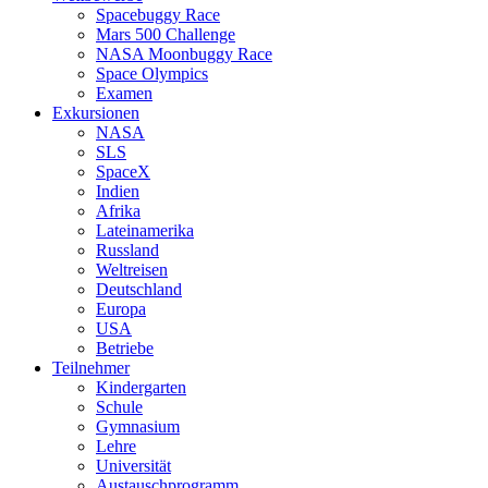
Spacebuggy Race
Mars 500 Challenge
NASA Moonbuggy Race
Space Olympics
Examen
Exkursionen
NASA
SLS
SpaceX
Indien
Afrika
Lateinamerika
Russland
Weltreisen
Deutschland
Europa
USA
Betriebe
Teilnehmer
Kindergarten
Schule
Gymnasium
Lehre
Universität
Austauschprogramm