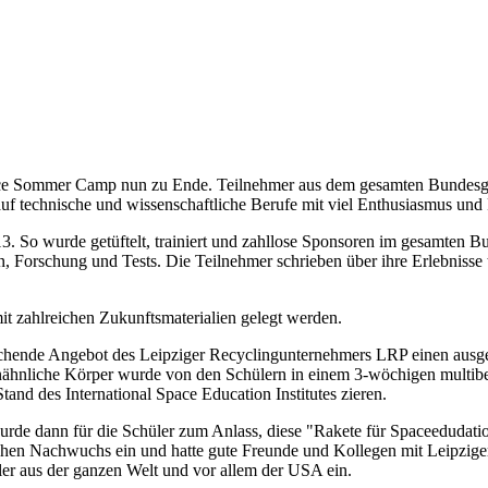
ce Sommer Camp nun zu Ende. Teilnehmer aus dem gesamten Bundesgebi
uf technische und wissenschaftliche Berufe mit viel Enthusiasmus und 
o wurde getüftelt, trainiert und zahllose Sponsoren im gesamten Bun
on, Forschung und Tests. Die Teilnehmer schrieben über ihre Erlebnisse 
it zahlreichen Zukunftsmaterialien gelegt werden.
chende Angebot des Leipziger Recyclingunternehmers LRP einen ausg
enähnliche Körper wurde von den Schülern in einem 3-wöchigen multib
and des International Space Education Institutes zieren.
rde dann für die Schüler zum Anlass, diese "Rakete für Spaceedudatio
chen Nachwuchs ein und hatte gute Freunde und Kollegen mit Leipzige
ler aus der ganzen Welt und vor allem der USA ein.