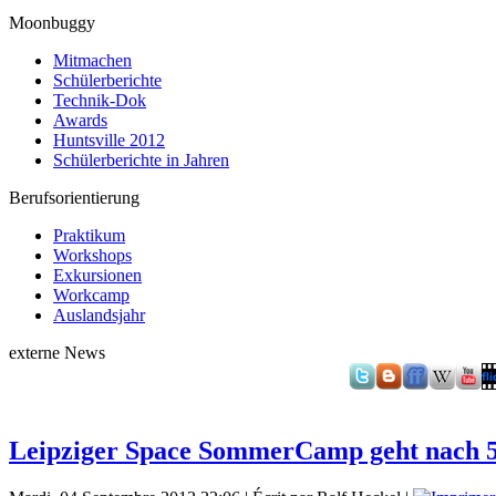
Moonbuggy
Mitmachen
Schülerberichte
Technik-Dok
Awards
Huntsville 2012
Schülerberichte in Jahren
Berufsorientierung
Praktikum
Workshops
Exkursionen
Workcamp
Auslandsjahr
externe News
Leipziger Space SommerCamp geht nach 50