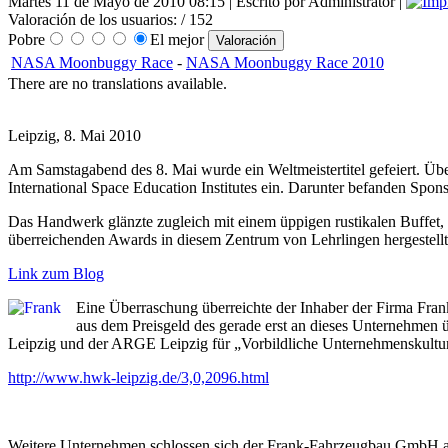
Martes 11 de Mayo de 2010 08:15 | Escrito por Administrator |
Valoración de los usuarios:
/ 152
Pobre
El mejor
NASA Moonbuggy Race
-
NASA Moonbuggy Race 2010
There are no translations available.
Leipzig, 8. Mai 2010
Am Samstagabend des 8. Mai wurde ein Weltmeistertitel gefeiert. Ü
International Space Education Institutes ein. Darunter befanden Spon
Das Handwerk glänzte zugleich mit einem üppigen rustikalen Buffet,
überreichenden Awards in diesem Zentrum von Lehrlingen hergestellt
Link zum Blog
Eine Überraschung überreichte der Inhaber der Firma Fran
aus dem Preisgeld des gerade erst an dieses Unternehme
Leipzig und der ARGE Leipzig für „Vorbildliche Unternehmenskultur“ 
http://www.hwk-leipzig.de/3,0,2096.html
Weitere Unternehmen schlossen sich der Frank-Fahrzeugbau GmbH an