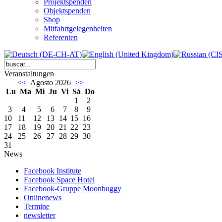
Projektspenden
Objektspenden
Shop
Mitfahrtgelegenheiten
Referenten
Veranstaltungen
<<
Agosto 2026
>>
Lu
Ma
Mi
Ju
Vi
Sá
Do
1
2
3
4
5
6
7
8
9
10
11
12
13
14
15
16
17
18
19
20
21
22
23
24
25
26
27
28
29
30
31
News
Facebook Institute
Facebook Space Hotel
Facebook-Gruppe Moonbuggy
Onlinenews
Termine
newsletter