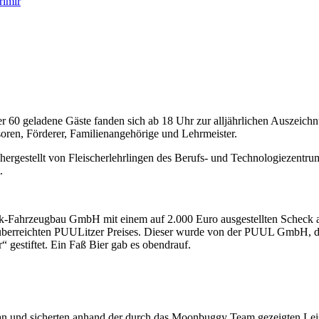
ber 60 geladene Gäste fanden sich ab 18 Uhr zur alljährlichen Ausz
soren, Förderer, Familienangehörige und Lehrmeister.
 hergestellt von Fleischerlehrlingen des Berufs- und Technologiezen
.
k-Fahrzeugbau GmbH mit einem auf 2.000 Euro ausgestellten Scheck an 
n überreichten PUULitzer Preises. Dieser wurde von der PUUL GmbH, 
gestiftet. Ein Faß Bier gab es obendrauf.
 und sicherten anhand der durch das Moonbuggy Team gezeigten Leistu