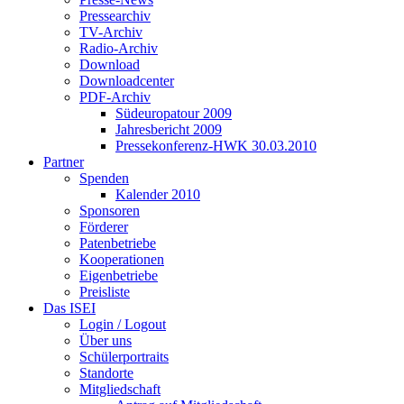
Pressearchiv
TV-Archiv
Radio-Archiv
Download
Downloadcenter
PDF-Archiv
Südeuropatour 2009
Jahresbericht 2009
Pressekonferenz-HWK 30.03.2010
Partner
Spenden
Kalender 2010
Sponsoren
Förderer
Patenbetriebe
Kooperationen
Eigenbetriebe
Preisliste
Das ISEI
Login / Logout
Über uns
Schülerportraits
Standorte
Mitgliedschaft