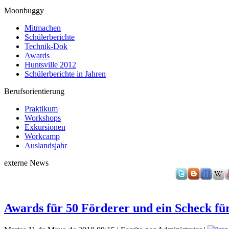
Moonbuggy
Mitmachen
Schülerberichte
Technik-Dok
Awards
Huntsville 2012
Schülerberichte in Jahren
Berufsorientierung
Praktikum
Workshops
Exkursionen
Workcamp
Auslandsjahr
externe News
Awards für 50 Förderer und ein Scheck fü