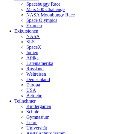
Spacebuggy Race
Mars 500 Challenge
NASA Moonbuggy Race
Space Olympics
Examen
Exkursionen
NASA
SLS
SpaceX
Indien
Afrika
Lateinamerika
Russland
Weltreisen
Deutschland
Europa
USA
Betriebe
Teilnehmer
Kindergarten
Schule
Gymnasium
Lehre
Universität
Austauschprogramm