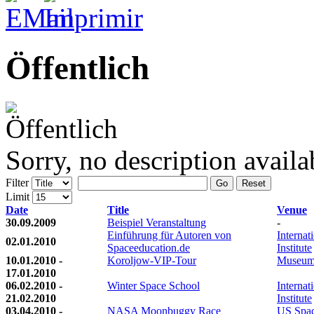
Öffentlich
Sorry, no description availa
Filter
Go
Reset
Limit
Date
Title
Venue
30.09.2009
Beispiel Veranstaltung
-
Einführung für Autoren von
Internat
02.01.2010
Spaceeducation.de
Institute
10.01.2010 -
Koroljow-VIP-Tour
Museum
17.01.2010
06.02.2010 -
Winter Space School
Internat
21.02.2010
Institute
03.04.2010 -
NASA Moonbuggy Race
US Spac