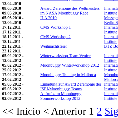
12.04.2010
08.05.2010 -
Award-Zeremonie des Weltmeisters
Internat
09.05.2010
im NASA Moonbuggy Race
Institute
05.06.2010 -
ILA 2010
Messege
12.06.2010
Berlin-
17.12.2011 -
CMS-Workshop 1
Internat
17.12.2011
Institute
18.12.2011 -
CMS Workshop 2
Internat
18.12.2011
Institute
22.12.2011 -
Weihnachtsfeier
BTZ Bo
22.12.2011
05.02.2012 -
Winterworkshop Team Venice
Internat
12.02.2012
Institute
05.02.2012 -
Moonbuggy Winterworkshop 2012
Internat
25.02.2012
Institute
17.02.2012 -
Moonbuggy Training in Mallorca
Moonbu
24.02.2012
Mallorc
05.05.2012 -
Einladung zur Award Zeremonie der
Internat
05.05.2012
ISEI-Moonbuggy Teams
Institute
01.07.2012 -
Aufruf zum Moonbuggy
Internat
02.09.2012
Sommerworkshop 2012
Institute
<<
Inicio
<
Anterior
1
2
Sig