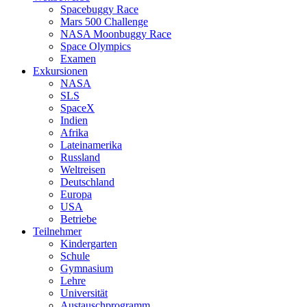
Spacebuggy Race
Mars 500 Challenge
NASA Moonbuggy Race
Space Olympics
Examen
Exkursionen
NASA
SLS
SpaceX
Indien
Afrika
Lateinamerika
Russland
Weltreisen
Deutschland
Europa
USA
Betriebe
Teilnehmer
Kindergarten
Schule
Gymnasium
Lehre
Universität
Austauschprogramm