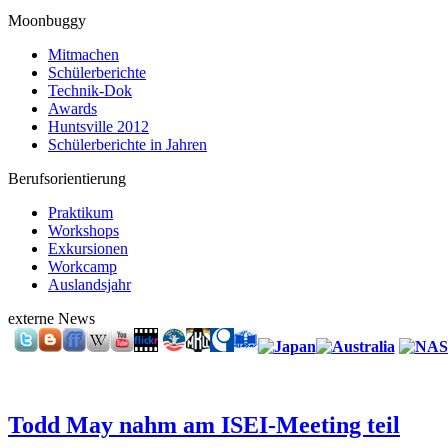
Moonbuggy
Mitmachen
Schülerberichte
Technik-Dok
Awards
Huntsville 2012
Schülerberichte in Jahren
Berufsorientierung
Praktikum
Workshops
Exkursionen
Workcamp
Auslandsjahr
externe News
Todd May nahm am ISEI-Meeting teil