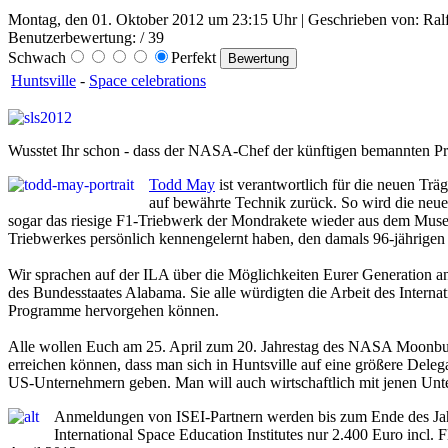
Montag, den 01. Oktober 2012 um 23:15 Uhr | Geschrieben von: Ral
Benutzerbewertung:
/ 39
Schwach
Perfekt
Huntsville
-
Space celebrations
Wusstet Ihr schon - dass der NASA-Chef der künftigen bemannten P
Todd May
ist verantwortlich für die neuen Tr
auf bewährte Technik zurück. So wird die neue 
sogar das riesige F1-Triebwerk der Mondrakete wieder aus dem Muse
Triebwerkes persönlich kennengelernt haben, den damals 96-jährige
Wir sprachen auf der ILA über die Möglichkeiten Eurer Generation 
des Bundesstaates Alabama. Sie alle würdigten die Arbeit des Internat
Programme hervorgehen können.
Alle wollen Euch am 25. April zum 20. Jahrestag des NASA Moonbugg
erreichen können, dass man sich in Huntsville auf eine größere De
US-Unternehmern geben. Man will auch wirtschaftlich mit jenen Unter
Anmeldungen von ISEI-Partnern werden bis zum Ende des Jahr
International Space Education Institutes nur 2.400 Euro in