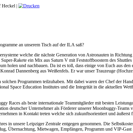
f Heckel |
rogramme an unserem Tisch auf der ILA saß?
ägersysteme welche die nächste Generation von Astronauten in Richtung 
Super-Rakete ein Mix aus Saturn V mit Feststoffboostern des Shuttles 
um holen und nachbauen. Da ist es toll, dass einige von Euch aus de
n Konrad Dannenberg aus Weißenfels. Er war unser Trauzeuge (Hochze
an solchen Programmen teilzuhaben. Mit dabei waren der Chef der Han
ional Space Education Institutes und die Integrität in die aktuellen W
y Races als beste internationale Teammitglieder mit besten Leistung
legation deutscher Unternehmer als Förderer unserer Moonbuggy-Teams
nehmen in Kontakt treten welche sich zukunftsorientiert und äußerst fl
es in unsere Leipziger Zentrale entgegen genommen. Die Selbstkosten
cl. Flug, Übernachtung, Mietwagen, Empfängen, Programm und VIP-Gast