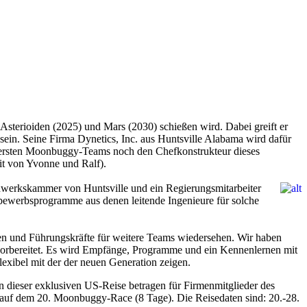
Asterioiden (2025) und Mars (2030) schießen wird. Dabei greift er
sein. Seine Firma Dynetics, Inc. aus Huntsville Alabama wird dafür
n ersten Moonbuggy-Teams noch den Chefkonstrukteur dieses
it von Yvonne und Ralf).
dwerkskammer von Huntsville und ein Regierungsmitarbeiter
ettbewerbsprogramme aus denen leitende Ingenieure für solche
en und Führungskräfte für weitere Teams wiedersehen. Wir haben
 vorbereitet. Es wird Empfänge, Programme und ein Kennenlernen mit
exibel mit der der neuen Generation zeigen.
 dieser exklusiven US-Reise betragen für Firmenmitglieder des
 auf dem 20. Moonbuggy-Race (8 Tage). Die Reisedaten sind: 20.-28.