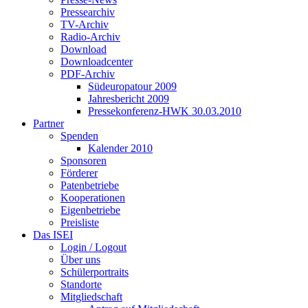
Pressearchiv
TV-Archiv
Radio-Archiv
Download
Downloadcenter
PDF-Archiv
Südeuropatour 2009
Jahresbericht 2009
Pressekonferenz-HWK 30.03.2010
Partner
Spenden
Kalender 2010
Sponsoren
Förderer
Patenbetriebe
Kooperationen
Eigenbetriebe
Preisliste
Das ISEI
Login / Logout
Über uns
Schülerportraits
Standorte
Mitgliedschaft