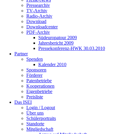
Pressearchiv
TV-Archiv
Radio-Archiv
Download
Downloadcenter
PDF-Archiv
Südeuropatour 2009
Jahresbericht 2009
Pressekonferenz-HWK 30.03.2010
Partner
Spenden
Kalender 2010
Sponsoren
Förderer
Patenbetriebe
Kooperationen
Eigenbetriebe
Preisliste
Das ISEI
Login / Logout
Über uns
Schülerportraits
Standorte
Mitgliedschaft