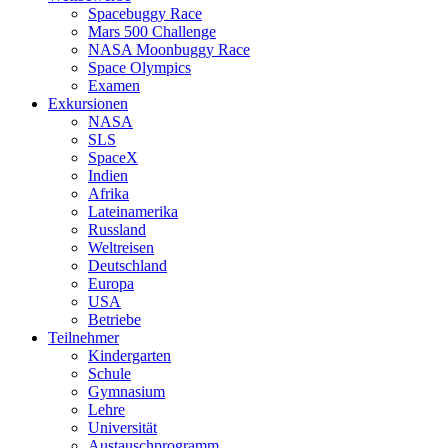
Spacebuggy Race
Mars 500 Challenge
NASA Moonbuggy Race
Space Olympics
Examen
Exkursionen
NASA
SLS
SpaceX
Indien
Afrika
Lateinamerika
Russland
Weltreisen
Deutschland
Europa
USA
Betriebe
Teilnehmer
Kindergarten
Schule
Gymnasium
Lehre
Universität
Austauschprogramm