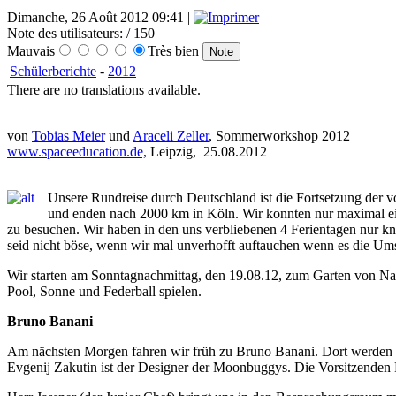
Dimanche, 26 Août 2012 09:41 |
Note des utilisateurs:
/ 150
Mauvais
Très bien
Schülerberichte
-
2012
There are no translations available.
von
Tobias Meier
und
Araceli Zeller
, Sommerworkshop 2012
www.spaceeducation.de,
Leipzig, 25.08.2012
Unsere Rundreise durch Deutschland ist die Fortsetzung der
und enden nach 2000 km in Köln. Wir konnten nur maximal eine
zu besuchen. Wir haben in den uns verbliebenen 4 Ferientagen nur kn
seid nicht böse, wenn wir mal unverhofft auftauchen wenn es die Um
Wir starten am Sonntagnachmittag, den 19.08.12, zum Garten von Nadi
Pool, Sonne und Federball spielen.
Bruno Banani
Am nächsten Morgen fahren wir früh zu Bruno Banani. Dort werden wir
Evgenij Zakutin ist der Designer der Moonbuggys. Die Vorsitzenden R