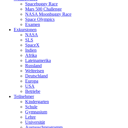
Spacebuggy Race
Mars 500 Challenge
NASA Moonbuggy Race
Space Olympics
Examen
Exkursionen
NASA
SLS
SpaceX
Indien
Afrika
Lateinamerika
Russland
Weltreisen
Deutschland
Europa
USA
Betriebe
Teilnehmer
Kindergarten
Schule
Gymnasium
Lehre
Universität
Austauschprogramm