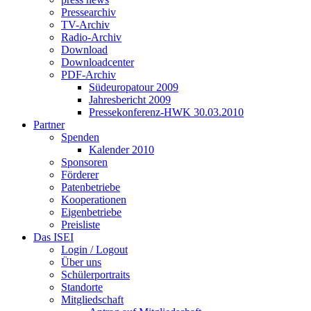
Pressearchiv
TV-Archiv
Radio-Archiv
Download
Downloadcenter
PDF-Archiv
Südeuropatour 2009
Jahresbericht 2009
Pressekonferenz-HWK 30.03.2010
Partner
Spenden
Kalender 2010
Sponsoren
Förderer
Patenbetriebe
Kooperationen
Eigenbetriebe
Preisliste
Das ISEI
Login / Logout
Über uns
Schülerportraits
Standorte
Mitgliedschaft