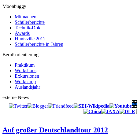
Moonbuggy
Mitmachen
Schülerberichte
Technik-Dok
Awards
Huntsville 2012
Schülerberichte in Jahren
Berufsorientierung
Praktikum
Workshops
Exkursionen
Workcamp
Auslandsjahr
externe News
Auf großer Deutschlandtour 2012