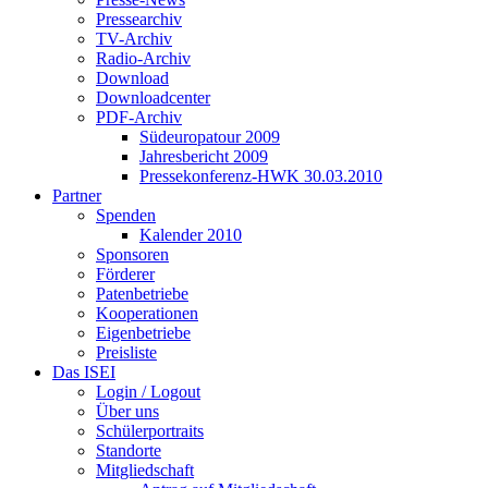
Pressearchiv
TV-Archiv
Radio-Archiv
Download
Downloadcenter
PDF-Archiv
Südeuropatour 2009
Jahresbericht 2009
Pressekonferenz-HWK 30.03.2010
Partner
Spenden
Kalender 2010
Sponsoren
Förderer
Patenbetriebe
Kooperationen
Eigenbetriebe
Preisliste
Das ISEI
Login / Logout
Über uns
Schülerportraits
Standorte
Mitgliedschaft