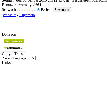
Sonntag, den 03. Januar 2010 um 12:35 Uhr | Geschrieben von: Admin
Benutzerbewertung:
/ 664
Schwach
Perfekt
Webseite
-
Allgemein
...
Donation
Google-Trans
Links