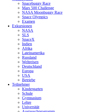
Spacebuggy Race
Mars 500 Challenge
NASA Moonbuggy Race
Space Olympics
Examen
Exkursionen
NASA
SLS
SpaceX
Indien
Afrika
Lateinamerika
Russland
Weltreisen
Deutschland
Europa
USA
Betriebe
Teilnehmer
Kindergarten
Schule
Gymnasium
Lehre
Universität
Austauschprogramm