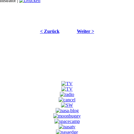
istrator |
< Zurück
Weiter >