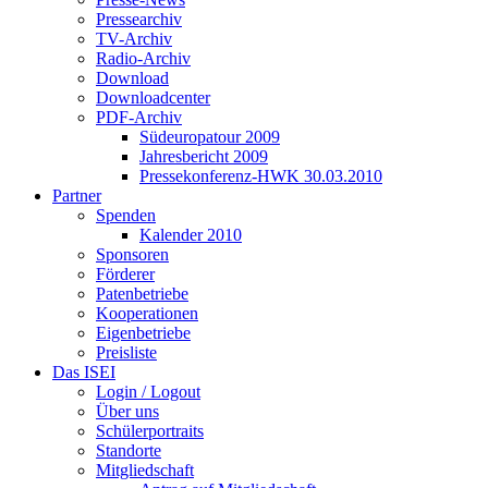
Pressearchiv
TV-Archiv
Radio-Archiv
Download
Downloadcenter
PDF-Archiv
Südeuropatour 2009
Jahresbericht 2009
Pressekonferenz-HWK 30.03.2010
Partner
Spenden
Kalender 2010
Sponsoren
Förderer
Patenbetriebe
Kooperationen
Eigenbetriebe
Preisliste
Das ISEI
Login / Logout
Über uns
Schülerportraits
Standorte
Mitgliedschaft