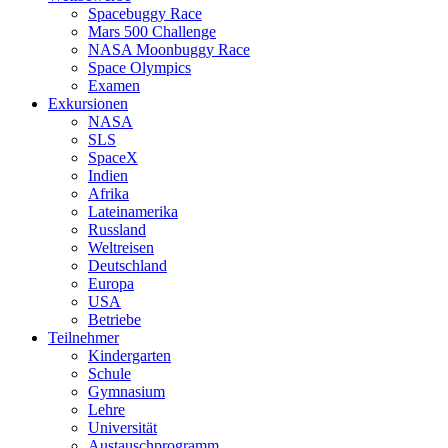
Spacebuggy Race
Mars 500 Challenge
NASA Moonbuggy Race
Space Olympics
Examen
Exkursionen
NASA
SLS
SpaceX
Indien
Afrika
Lateinamerika
Russland
Weltreisen
Deutschland
Europa
USA
Betriebe
Teilnehmer
Kindergarten
Schule
Gymnasium
Lehre
Universität
Austauschprogramm