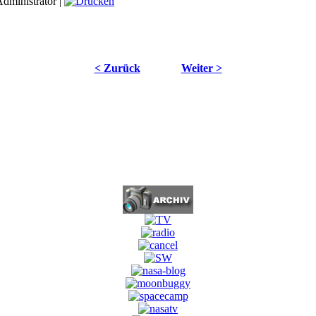
dministrator |
< Zurück
Weiter >