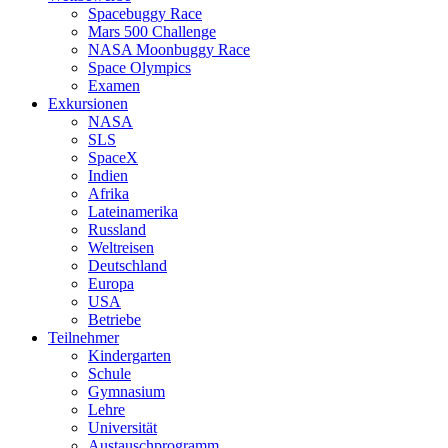
Spacebuggy Race
Mars 500 Challenge
NASA Moonbuggy Race
Space Olympics
Examen
Exkursionen
NASA
SLS
SpaceX
Indien
Afrika
Lateinamerika
Russland
Weltreisen
Deutschland
Europa
USA
Betriebe
Teilnehmer
Kindergarten
Schule
Gymnasium
Lehre
Universität
Austauschprogramm