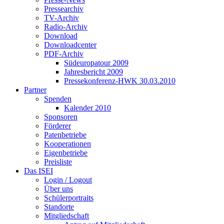
Pressearchiv
TV-Archiv
Radio-Archiv
Download
Downloadcenter
PDF-Archiv
Südeuropatour 2009
Jahresbericht 2009
Pressekonferenz-HWK 30.03.2010
Partner
Spenden
Kalender 2010
Sponsoren
Förderer
Patenbetriebe
Kooperationen
Eigenbetriebe
Preisliste
Das ISEI
Login / Logout
Über uns
Schülerportraits
Standorte
Mitgliedschaft