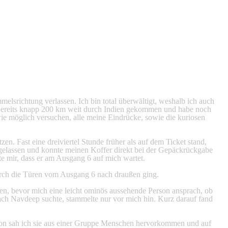
melsrichtung verlassen. Ich bin total überwältigt, weshalb ich auch
bin bereits knapp 200 km weit durch Indien gekommen und habe noch
wie möglich versuchen, alle meine Eindrücke, sowie die kuriosen
en. Fast eine dreiviertel Stunde früher als auf dem Ticket stand,
gelassen und konnte meinen Koffer direkt bei der Gepäckrückgabe
te mir, dass er am Ausgang 6 auf mich wartet.
 durch die Türen vom Ausgang 6 nach draußen ging.
en, bevor mich eine leicht ominös aussehende Person ansprach, ob
ach Navdeep suchte, stammelte nur vor mich hin. Kurz darauf fand
chon sah ich sie aus einer Gruppe Menschen hervorkommen und auf