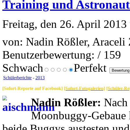
Training und Astronaut
Freitag, den 26. April 201
von: Nadin Rößler, Araceli 
Benutzerbewertung:
/ 159
Schwach
Perfekt
Schülerberichte
-
2013
[Sofort-Reporte auf Facebook]
[Sofort-Fotogalerien]
[Schüler-Re
Nadin Rößler:
Nach 
Moonbuggy-Gebaue ko
beide Buggys austesten und 