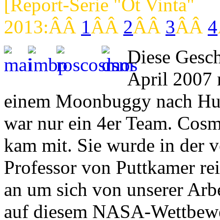
[Report-Serie "Ot Vinta"
2013:ÂÂ
1
ÂÂ
2
ÂÂ
3
ÂÂ
4
Diese Gesch
April 2007 
einem Moonbuggy nach Hunt
war nur ein 4er Team. Cosm
kam mit. Sie wurde in der 
Professor von Puttkamer re
an um sich von unserer Arbe
auf diesem NASA-Wettbewer