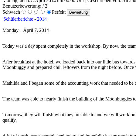
Montag, den 07. April 2014 um 00:00 Uhr | Geschrieben von: Amand
Benutzerbewertung:
/ 2
Schwach
Perfekt
Schülerberichte
-
2014
Monday – April 7, 2014
Today was a day spent completely in the workshop. By now, the team
After breakfast at the hotel, we loaded back into our little bus toward
Moonbuggy and prepared chili-leftovers from the night before. Once w
Mathilda and I began some of the accounting work that needed to be 
The team was able to nearly finish the building of the Moonbuggies tod
Tomorrow, they will finish what they are able to and we will work on a
qualify.
A lot of work was accomplished today and hopefully just as much tomor