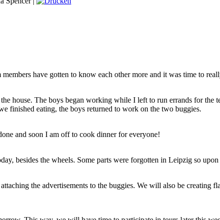
a Spencer |
 members have gotten to know each other more and it was time to real
s the house. The boys began working while I left to run errands for the t
e finished eating, the boys returned to work on the two buggies.
done and soon I am off to cook dinner for everyone!
ay, besides the wheels. Some parts were forgotten in Leipzig so upon ar
ttaching the advertisements to the buggies. We will also be creating flag
row. This way, we will have time to participate in tours later this wee