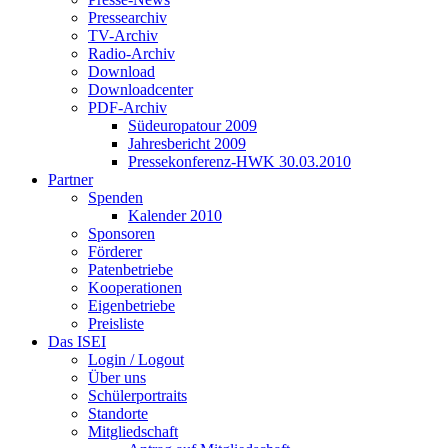
Pressearchiv
TV-Archiv
Radio-Archiv
Download
Downloadcenter
PDF-Archiv
Südeuropatour 2009
Jahresbericht 2009
Pressekonferenz-HWK 30.03.2010
Partner
Spenden
Kalender 2010
Sponsoren
Förderer
Patenbetriebe
Kooperationen
Eigenbetriebe
Preisliste
Das ISEI
Login / Logout
Über uns
Schülerportraits
Standorte
Mitgliedschaft