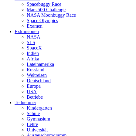
Spacebuggy Race
Mars 500 Challenge
NASA Moonbuggy Race
Space Olympics
Examen
Exkursionen
NASA
SLS
SpaceX
Indien
Afrika
Lateinamerika
Russland
Weltreisen
Deutschland
Europa
USA
Betriebe
Teilnehmer
Kindergarten
Schule
Gymnasium
Lehre
Universität
Austauschprogramm