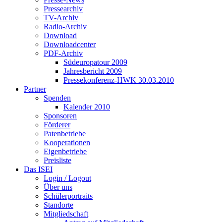
Pressearchiv
TV-Archiv
Radio-Archiv
Download
Downloadcenter
PDF-Archiv
Südeuropatour 2009
Jahresbericht 2009
Pressekonferenz-HWK 30.03.2010
Partner
Spenden
Kalender 2010
Sponsoren
Förderer
Patenbetriebe
Kooperationen
Eigenbetriebe
Preisliste
Das ISEI
Login / Logout
Über uns
Schülerportraits
Standorte
Mitgliedschaft