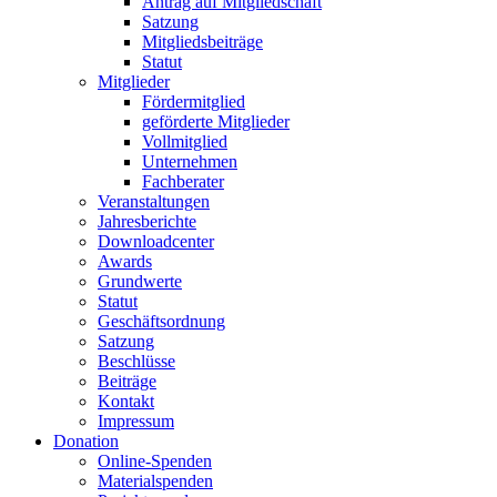
Antrag auf Mitgliedschaft
Satzung
Mitgliedsbeiträge
Statut
Mitglieder
Fördermitglied
geförderte Mitglieder
Vollmitglied
Unternehmen
Fachberater
Veranstaltungen
Jahresberichte
Downloadcenter
Awards
Grundwerte
Statut
Geschäftsordnung
Satzung
Beschlüsse
Beiträge
Kontakt
Impressum
Donation
Online-Spenden
Materialspenden