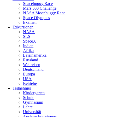
Spacebuggy Race
Mars 500 Challenge
NASA Moonbuggy Race
Space Olympics
Examen
Exkursionen
NASA
SLS
SpaceX
Indien
Afrika
Lateinamerika
Russland
Weltreisen
Deutschland
Europa
USA
Betriebe
Teilnehmer
Kindergarten
Schule
Gymnasium
Lehre
Universität
Austauschprogramm