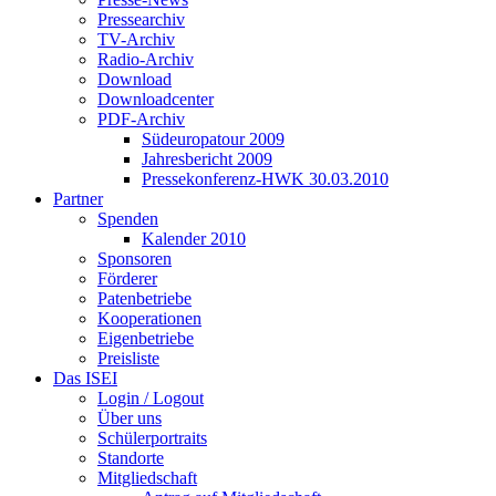
Pressearchiv
TV-Archiv
Radio-Archiv
Download
Downloadcenter
PDF-Archiv
Südeuropatour 2009
Jahresbericht 2009
Pressekonferenz-HWK 30.03.2010
Partner
Spenden
Kalender 2010
Sponsoren
Förderer
Patenbetriebe
Kooperationen
Eigenbetriebe
Preisliste
Das ISEI
Login / Logout
Über uns
Schülerportraits
Standorte
Mitgliedschaft