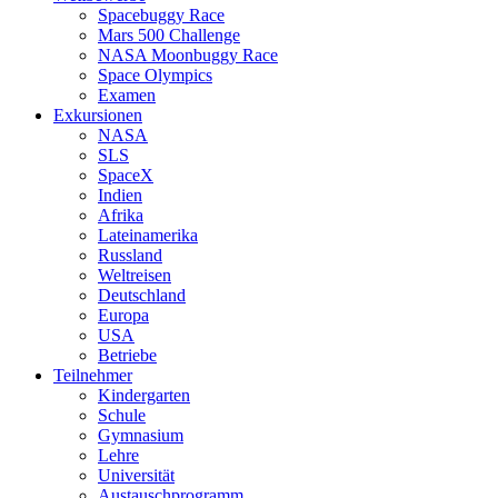
Spacebuggy Race
Mars 500 Challenge
NASA Moonbuggy Race
Space Olympics
Examen
Exkursionen
NASA
SLS
SpaceX
Indien
Afrika
Lateinamerika
Russland
Weltreisen
Deutschland
Europa
USA
Betriebe
Teilnehmer
Kindergarten
Schule
Gymnasium
Lehre
Universität
Austauschprogramm